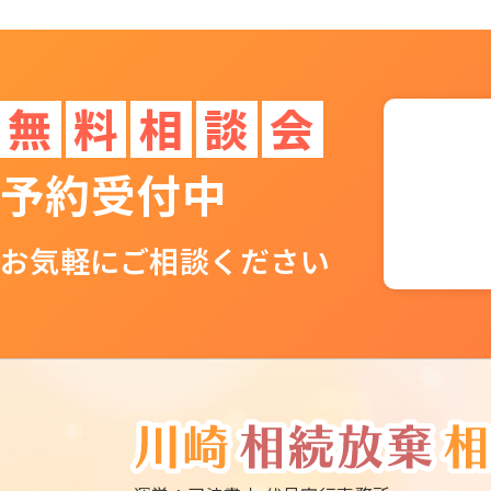
無
料
相
談
会
予約受付中
お気軽にご相談ください