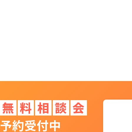
無
料
相
談
会
予約受付中