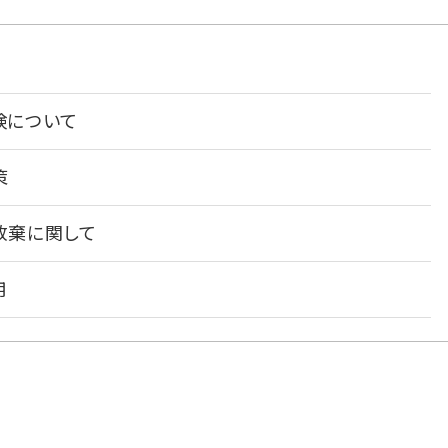
険について
策
放棄に関して
用