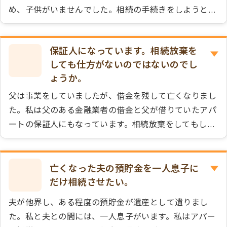
め、子供がいませんでした。相続の手続きをしようと他
の相続手続きセンターに依頼しましたところ、父には遠
方に既に亡くなった子供（私とは異母兄弟）が2人いた
保証人になっています。相続放棄を
ことがわかり、その子供（私からすれば甥姪）が6人い
しても仕方がないのではないのでし
ることがわかりました。その6人と私の計7人が兄の相続
ょうか。
人になるそうです。依頼した相続手続きセンターではそ
れ以上の手続きが一向に進みません。こちらの事務所で
父は事業をしていましたが、借金を残して亡くなりまし
受けてもらえますでしょうか。
た。私は父のある金融業者の借金と父が借りていたアパ
ートの保証人にもなっています。相続放棄をしてもしょ
うがないのではないかと思っています。
亡くなった夫の預貯金を一人息子に
だけ相続させたい。
夫が他界し、ある程度の預貯金が遺産として遺りまし
た。私と夫との間には、一人息子がいます。私はアパー