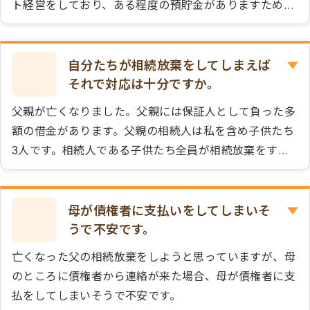
ト経営をしており、ある程度の預貯金がありますため、
今後の生活には不安がありません。私が亡くなった際に
相続税の心配を息子にさせてしまうのも何なので、夫の
遺産については、息子に相続してもらいたいと思ってい
自分たちが相続放棄をしてしまえば
ます。息子に相談すると「お母さんも相続して欲しい」
それで対応は十分ですか。
と言います。相続放棄であれば息子と相談しなくてもい
父親が亡くなりました。父親には保証人として負った多
いと聞きました。このような理由で相続放棄はできます
額の借金があります。父親の相続人は私を含め子供たち
か？
3人です。相続人である子供たち全員が相続放棄をする
ことになりました。対応としては、これで十分でしょう
か？
母が債権者に支払いをしてしまいそ
うで不安です。
亡くなった父の相続放棄をしようと思っていますが、母
のところに債権者から連絡が来た場合、母が債権者に支
払をしてしまいそうで不安です。